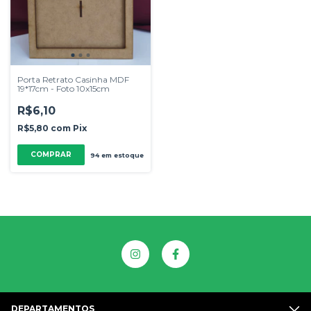
Porta Retrato Casinha MDF
19*17cm - Foto 10x15cm
R$6,10
R$5,80
com
Pix
94
em estoque
DEPARTAMENTOS